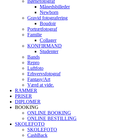
Børnefotograf
Månedsbilleder
Newborn
Gravid fotografering
Boudoir
Portrætfotograf
Familie
Collager
KONFIRMAND
Studenter
Bands
Repro
Luftfoto
Erhvervsfotograf
Fantasy/Art
Værd at vide.
RAMMER
PRISER
DIPLOMER
BOOKING
ONLINE BOOKING
ONLINE BESTILLING
SKOLEFOTO
SKOLEFOTO
CashBack