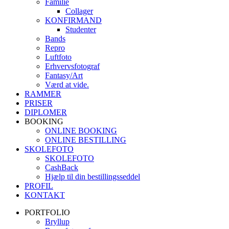
Familie
Collager
KONFIRMAND
Studenter
Bands
Repro
Luftfoto
Erhvervsfotograf
Fantasy/Art
Værd at vide.
RAMMER
PRISER
DIPLOMER
BOOKING
ONLINE BOOKING
ONLINE BESTILLING
SKOLEFOTO
SKOLEFOTO
CashBack
Hjælp til din bestillingsseddel
PROFIL
KONTAKT
PORTFOLIO
Bryllup