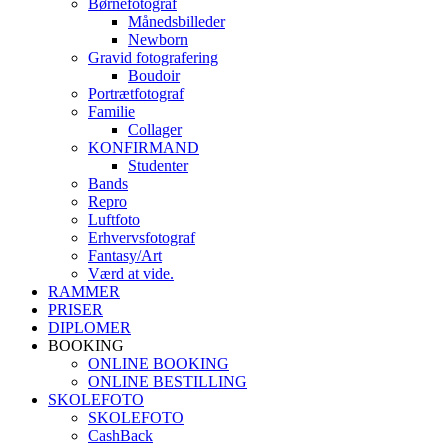
Børnefotograf
Månedsbilleder
Newborn
Gravid fotografering
Boudoir
Portrætfotograf
Familie
Collager
KONFIRMAND
Studenter
Bands
Repro
Luftfoto
Erhvervsfotograf
Fantasy/Art
Værd at vide.
RAMMER
PRISER
DIPLOMER
BOOKING
ONLINE BOOKING
ONLINE BESTILLING
SKOLEFOTO
SKOLEFOTO
CashBack