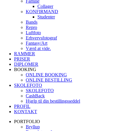
Familie
Collager
KONFIRMAND
Studenter
Bands
Repro
Luftfoto
Erhvervsfotograf
Fantasy/Art
Værd at vide.
RAMMER
PRISER
DIPLOMER
BOOKING
ONLINE BOOKING
ONLINE BESTILLING
SKOLEFOTO
SKOLEFOTO
CashBack
Hjælp til din bestillingsseddel
PROFIL
KONTAKT
PORTFOLIO
Bryllup