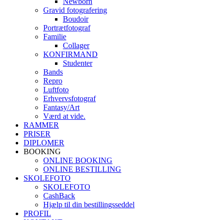
Newborn
Gravid fotografering
Boudoir
Portrætfotograf
Familie
Collager
KONFIRMAND
Studenter
Bands
Repro
Luftfoto
Erhvervsfotograf
Fantasy/Art
Værd at vide.
RAMMER
PRISER
DIPLOMER
BOOKING
ONLINE BOOKING
ONLINE BESTILLING
SKOLEFOTO
SKOLEFOTO
CashBack
Hjælp til din bestillingsseddel
PROFIL