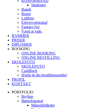
KONFIRMAND
Studenter
Bands
Repro
Luftfoto
Erhvervsfotograf
Fantasy/Art
Værd at vide.
RAMMER
PRISER
DIPLOMER
BOOKING
ONLINE BOOKING
ONLINE BESTILLING
SKOLEFOTO
SKOLEFOTO
CashBack
Hjælp til din bestillingsseddel
PROFIL
KONTAKT
PORTFOLIO
Bryllup
Børnefotograf
Månedsbilleder