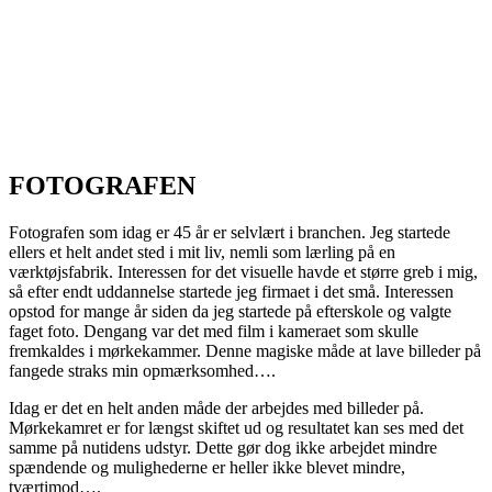
FOTOGRAFEN
Fotografen som idag er 45 år er selvlært i branchen. Jeg startede
ellers et helt andet sted i mit liv, nemli som lærling på en
værktøjsfabrik. Interessen for det visuelle havde et større greb i mig,
så efter endt uddannelse startede jeg firmaet i det små. Interessen
opstod for mange år siden da jeg startede på efterskole og valgte
faget foto. Dengang var det med film i kameraet som skulle
fremkaldes i mørkekammer. Denne magiske måde at lave billeder på
fangede straks min opmærksomhed….
Idag er det en helt anden måde der arbejdes med billeder på.
Mørkekamret er for længst skiftet ud og resultatet kan ses med det
samme på nutidens udstyr. Dette gør dog ikke arbejdet mindre
spændende og mulighederne er heller ikke blevet mindre,
tværtimod….