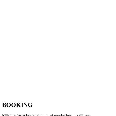
BOOKING
Klik her for at booke din tid, vi vender hurtigst tilbage.