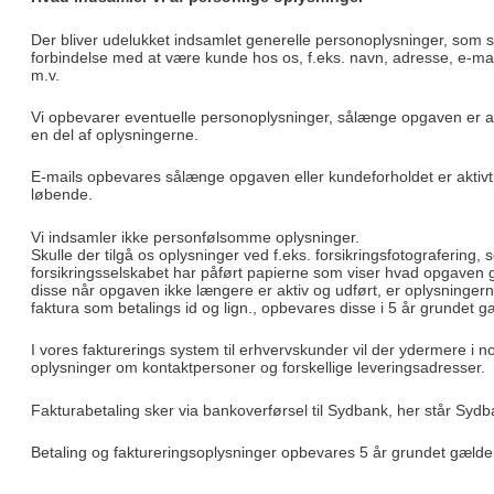
Der bliver udelukket indsamlet generelle personoplysninger, som s
forbindelse med at være kunde hos os, f.eks. navn, adresse, e-ma
m.v.
Vi opbevarer eventuelle personoplysninger, sålænge opgaven er akt
en del af oplysningerne.
E-mails opbevares sålænge opgaven eller kundeforholdet er aktivt,
løbende.
Vi indsamler ikke personfølsomme oplysninger.
Skulle der tilgå os oplysninger ved f.eks. forsikringsfotografering,
forsikringsselskabet har påført papierne som viser hvad opgaven g
disse når opgaven ikke længere er aktiv og udført, er oplysningern
faktura som betalings id og lign., opbevares disse i 5 år grundet 
I vores fakturerings system til erhvervskunder vil der ydermere i no
oplysninger om kontaktpersoner og forskellige leveringsadresser.
Fakturabetaling sker via bankoverførsel til Sydbank, her står Sydb
Betaling og faktureringsoplysninger opbevares 5 år grundet gælde