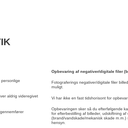
IK
Opbevaring af negativer/digitale filer (b
e personlige
Fotograferings negativer/digitale filer bil
muligt.
iver aldrig videregivet
Vi har ikke en fast tidshorisont for opbeva
Opbevaringen sker så du efterfølgende kan
og gennemfører
for efterbestilling af billeder, udskiftning a
(brand/vandskade/mekanisk skade m.m.) sa
hensyn.