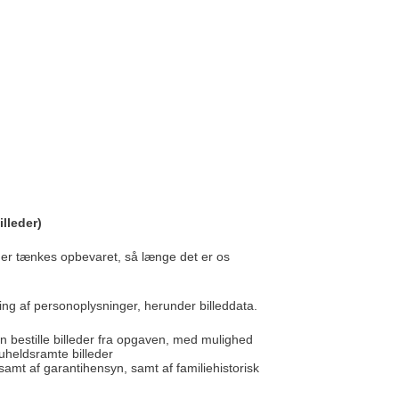
illeder)
leder tænkes opbevaret, så længe det er os
ring af personoplysninger, herunder billeddata.
 bestille billeder fra opgaven, med mulighed
f uheldsramte billeder
mt af garantihensyn, samt af familiehistorisk