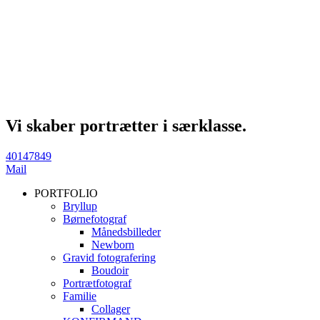
Vi skaber portrætter i særklasse.
40147849
Mail
PORTFOLIO
Bryllup
Børnefotograf
Månedsbilleder
Newborn
Gravid fotografering
Boudoir
Portrætfotograf
Familie
Collager