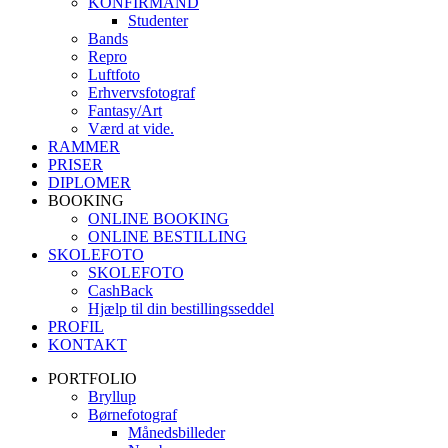
KONFIRMAND
Studenter
Bands
Repro
Luftfoto
Erhvervsfotograf
Fantasy/Art
Værd at vide.
RAMMER
PRISER
DIPLOMER
BOOKING
ONLINE BOOKING
ONLINE BESTILLING
SKOLEFOTO
SKOLEFOTO
CashBack
Hjælp til din bestillingsseddel
PROFIL
KONTAKT
PORTFOLIO
Bryllup
Børnefotograf
Månedsbilleder