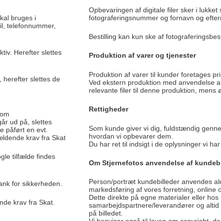
Opbevaringen af digitale filer sker i lukke
kal bruges i
fotograferingsnummer og fornavn og efter
il, telefonnummer,
Bestilling kan kun ske af fotograferingsbest
iv. Herefter slettes
Produktion af varer og tjenester
Produktion af varer til kunder foretages pr
 herefter slettes de
Ved ekstern produktion med anvendelse af 
relevante filer til denne produktion, mens
Rettigheder
 som
år ud på, slettes
Som kunde giver vi dig, fuldstændig genn
e påført en evt.
hvordan vi opbevarer dem.
gældende krav fra Skat
Du har ret til indsigt i de oplysninger vi har
gle tilfælde findes
Om Stjernefotos anvendelse af kundebi
Person/portræt kundebilleder anvendes aldri
ank for sikkerheden.
markedsføring af vores forretning, online o
Dette direkte på egne materialer eller ho
nde krav fra Skat.
samarbejdspartnere/leverandører og altid m
på billedet.