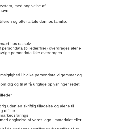
t system, med angivelse af
navn.
illeren og efter aftale dennes familie.
imært hos os selv.
persondata (billeder/filer) overdrages alene
 øvrige persondata ikke overdrages.
emsigtighed i hvilke persondata vi gemmer og
 om dig og til at få urigtige oplysninger rettet.
lleder
g uden en skriftlig tilladelse og alene til
g offline.
s markedsførings
ed angivelse af vores logo i materialet eller