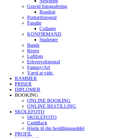
Newborn
Gravid fotografering
Boudoir
Portrætfotograf
Familie
Collager
KONFIRMAND
Studenter
Bands
Repro
Luftfoto
Erhvervsfotograf
Fantasy/Art
Værd at vide.
RAMMER
PRISER
DIPLOMER
BOOKING
ONLINE BOOKING
ONLINE BESTILLING
SKOLEFOTO
SKOLEFOTO
CashBack
Hjælp til din bestillingsseddel
PROFIL