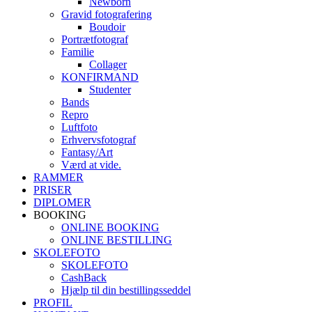
Newborn
Gravid fotografering
Boudoir
Portrætfotograf
Familie
Collager
KONFIRMAND
Studenter
Bands
Repro
Luftfoto
Erhvervsfotograf
Fantasy/Art
Værd at vide.
RAMMER
PRISER
DIPLOMER
BOOKING
ONLINE BOOKING
ONLINE BESTILLING
SKOLEFOTO
SKOLEFOTO
CashBack
Hjælp til din bestillingsseddel
PROFIL